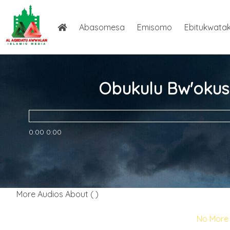
Abasomesa
Emisomo
Ebitukwata
Obukulu Bw'okus
0:00
0:00
More Audios About ( )
No More 