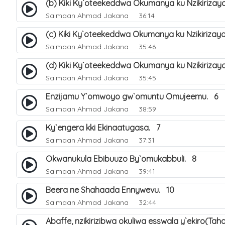
(b) Kiki Ky`oteekeddwa Okumanya ku Nzikirizay
Salmaan Ahmad Jakana
36:14
(c) Kiki Ky`oteekeddwa Okumanya ku Nzikirizay
Salmaan Ahmad Jakana
35:46
(d) Kiki Ky`oteekeddwa Okumanya ku Nzikirizay
Salmaan Ahmad Jakana
35:45
Enzijamu Y`omwoyo gw`omuntu Omujeemu. 6
Salmaan Ahmad Jakana
38:59
Ky`engera kki Ekinaatugasa. 7
Salmaan Ahmad Jakana
37:31
Okwanukula Ebibuuzo By`omukabbuli. 8
Salmaan Ahmad Jakana
39:41
Beera ne Shahaada Ennywevu. 10
Salmaan Ahmad Jakana
32:44
Abaffe, nzikirizibwa okuliwa esswala y`ekiro(Ta