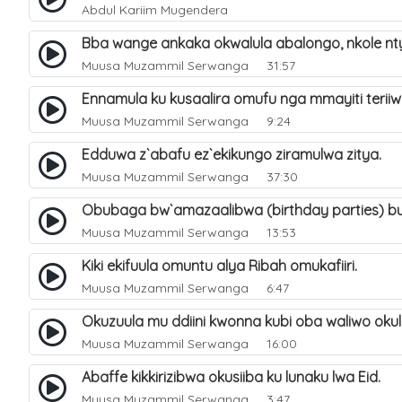
Abdul Kariim Mugendera
Bba wange ankaka okwalula abalongo, nkole n
Muusa Muzammil Serwanga
31:57
Ennamula ku kusaalira omufu nga mmayiti teri
Muusa Muzammil Serwanga
9:24
Edduwa z`abafu ez`ekikungo ziramulwa zitya.
Muusa Muzammil Serwanga
37:30
Obubaga bw`amazaalibwa (birthday parties) b
Muusa Muzammil Serwanga
13:53
Kiki ekifuula omuntu alya Ribah omukafiiri.
Muusa Muzammil Serwanga
6:47
Okuzuula mu ddiini kwonna kubi oba waliwo oku
Muusa Muzammil Serwanga
16:00
Abaffe kikkirizibwa okusiiba ku lunaku lwa Eid.
Muusa Muzammil Serwanga
3:47