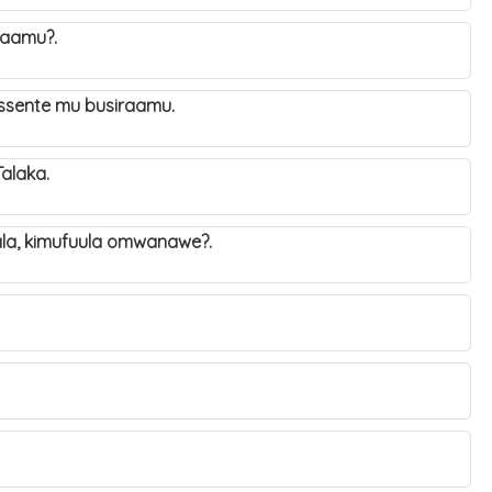
araamu?.
 ssente mu busiraamu.
Talaka.
la, kimufuula omwanawe?.