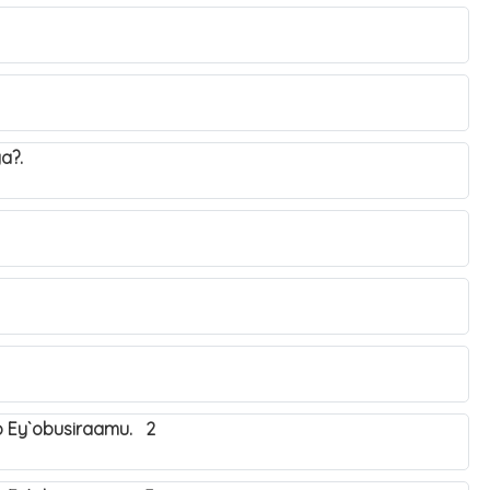
tya?.
o Ey`obusiraamu. 2