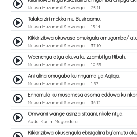
Kilamulwa kitya kukusalira ennyumba empya ek
Muusa Muzammil Serwanga
25:11
Talaka ziri mekka mu Busiraamu.
Muusa Muzammil Serwanga
15:14
Kikkirizibwa okuwasa omukyala omugumba/ at
Muusa Muzammil Serwanga
37:10
Weenenya otya okuva ku zzambi lya Ribah.
Muusa Muzammil Serwanga
10:55
Ani alina omugabo ku nnyama ya Aqiiqa.
Muusa Muzammil Serwanga
1:57
Ennamula ku musomesa asoma edduwa ku nko
Muusa Muzammil Serwanga
36:12
Omwami wange asinza sitaani, nkole ntya.
Abdul Kariim Mugendera
Kikkirizibwa okusengula ebisigalira by`omutu ok