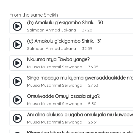
From the same Sheikh
(b) Amakulu g`ekigambo Shirik. 30
Salmaan Ahmad Jakana
37:20
(c) Amakulu g`ekigambo Shirik. 31
Salmaan Ahmad Jakana
32:39
Nkuuma ntya Tawba yange?.
Muusa Muzammil Serwanga
36:05
Singa mpaayo mu kyama gwensaddaakidde n`a
Muusa Muzammil Serwanga
27:33
Omulwadde Omuyi asaala atya?.
Muusa Muzammil Serwanga
5:30
Ani alina olukusa olugaba omukyala mu kuwoo
Muusa Muzammil Serwanga
26:31