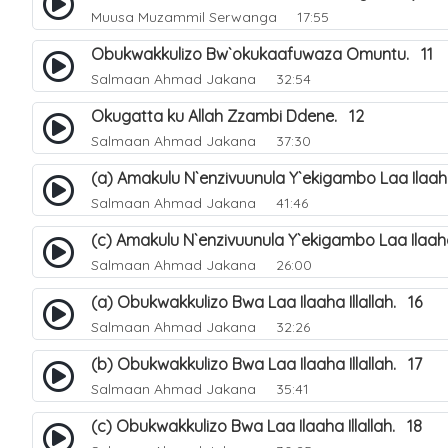
Muusa Muzammil Serwanga
17:55
Obukwakkulizo Bw`okukaafuwaza Omuntu. 11
Salmaan Ahmad Jakana
32:54
Okugatta ku Allah Zzambi Ddene. 12
Salmaan Ahmad Jakana
37:30
(a) Amakulu N`enzivuunula Y`ekigambo Laa Ilaaha 
Salmaan Ahmad Jakana
41:46
(c) Amakulu N`enzivuunula Y`ekigambo Laa Ilaaha 
Salmaan Ahmad Jakana
26:00
(a) Obukwakkulizo Bwa Laa Ilaaha Illallah. 16
Salmaan Ahmad Jakana
32:26
(b) Obukwakkulizo Bwa Laa Ilaaha Illallah. 17
Salmaan Ahmad Jakana
35:41
(c) Obukwakkulizo Bwa Laa Ilaaha Illallah. 18