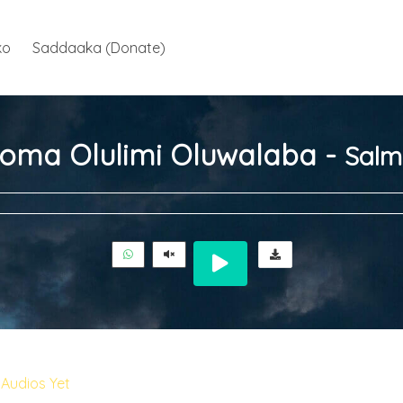
ko
Saddaaka (Donate)
oma Olulimi Oluwalaba -
Salm
Audios Yet