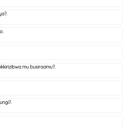
tya?.
iwo.
ukkirizibwa mu busiraamu?.
lungi?.