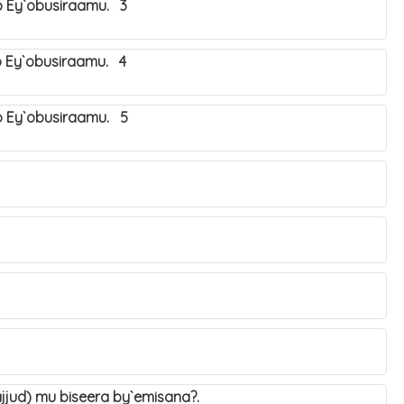
o Ey`obusiraamu. 3
o Ey`obusiraamu. 4
o Ey`obusiraamu. 5
hajjud) mu biseera by`emisana?.