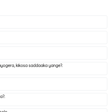
yogera, kikosa saddaaka yange?.
wa?.