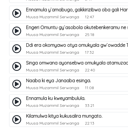
Ennamula y`amabugo, gakkirizibwa oba gali H
Muusa Muzammil Serwanga
12:47
Engeri Omuntu gy`asobola okutebenkeramu ne
Muusa Muzammil Serwanga
25:18
Ddi era okomyawo otya omukyala gw`owadde 
Muusa Muzammil Serwanga
17:32
Singa omwana ayonsebwa omukyala atamuzaa
Muusa Muzammil Serwanga
22:40
Naaba ki eya Janaaba esinga.
Muusa Muzammil Serwanga
11:08
Ennamula ku kweyambulula.
Muusa Muzammil Serwanga
33:21
Kilamulwa kitya kukusalira mungato.
Muusa Muzammil Serwanga
22:13