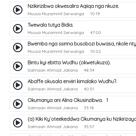
Nzikirizibwa okwesalira Aqiiqa nga nkuze.
Muusa Muzammil Serwanga
10:19
Twewala tutya Bidia.
Muusa Muzammil Serwanga
47:00
Bwemba nga ssirina busobozi buwasa, nkole n
Muusa Muzammil Serwanga
10:02
Bintu kyi ebitta Wudhu (okwetukuza).
Salmaan Ahmad Jakana
48:34
Abaffe okusala enviiri kimalako Wudhu?.
Salmaan Ahmad Jakana
40:51
Okumanya ani Alina Okusinzibwa. 1
Salmaan Ahmad Jakana
33:18
(a) Kiki Ky`oteekeddwa Okumanya ku Nzikirizay
Salmaan Ahmad Jakana
35:57