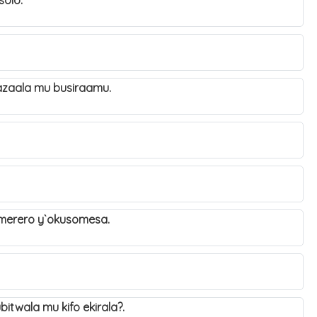
isolo.
azaala mu busiraamu.
merero y`okusomesa.
ubitwala mu kifo ekirala?.